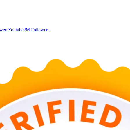
wers
Youtube
2M Followers