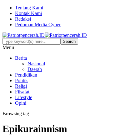
Tentang Kami
Kontak Kami
Redaksi
Pedoman Media Cyber
Menu
Berita
Nasional
Daerah
Pendidikan
Politik
Religi
Filsafat
Lifestyle
Opini
Browsing tag
Epikurainnism