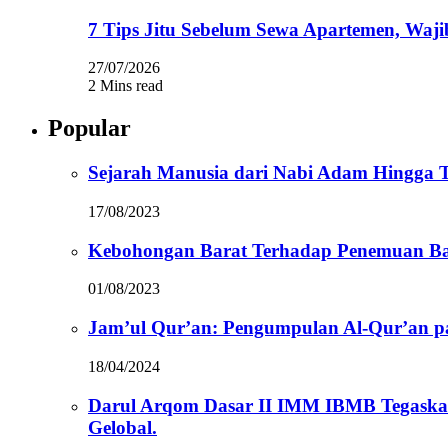
7 Tips Jitu Sebelum Sewa Apartemen, Waji
27/07/2026
2 Mins read
Popular
Sejarah Manusia dari Nabi Adam Hingga Te
17/08/2023
Kebohongan Barat Terhadap Penemuan Ba
01/08/2023
Jam’ul Qur’an: Pengumpulan Al-Qur’an 
18/04/2024
Darul Arqom Dasar II IMM IBMB Tegaska
Gelobal.