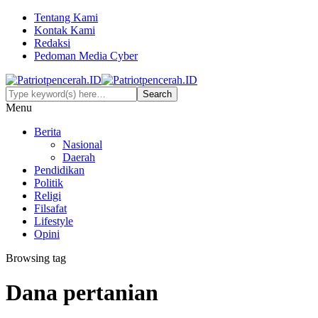
Tentang Kami
Kontak Kami
Redaksi
Pedoman Media Cyber
Menu
Berita
Nasional
Daerah
Pendidikan
Politik
Religi
Filsafat
Lifestyle
Opini
Browsing tag
Dana pertanian