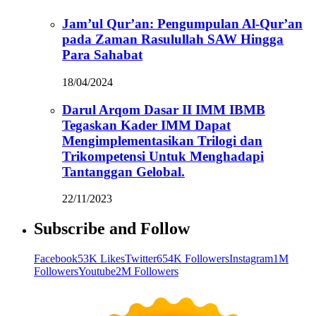
Jam’ul Qur’an: Pengumpulan Al-Qur’an
pada Zaman Rasulullah SAW Hingga
Para Sahabat
18/04/2024
Darul Arqom Dasar II IMM IBMB
Tegaskan Kader IMM Dapat
Mengimplementasikan Trilogi dan
Trikompetensi Untuk Menghadapi
Tantanggan Gelobal.
22/11/2023
Subscribe and Follow
Facebook
53K Likes
Twitter
654K Followers
Instagram
1M
Followers
Youtube
2M Followers