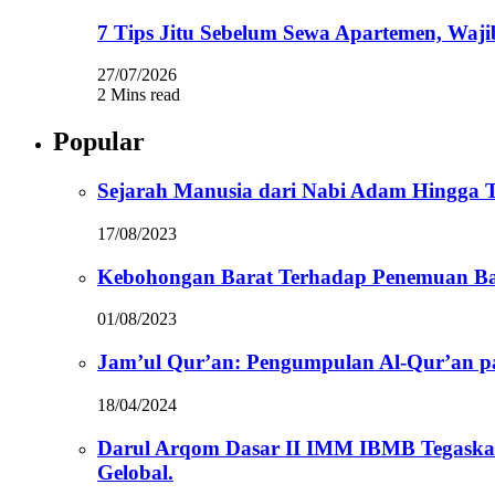
7 Tips Jitu Sebelum Sewa Apartemen, Waji
27/07/2026
2 Mins read
Popular
Sejarah Manusia dari Nabi Adam Hingga Te
17/08/2023
Kebohongan Barat Terhadap Penemuan Ba
01/08/2023
Jam’ul Qur’an: Pengumpulan Al-Qur’an 
18/04/2024
Darul Arqom Dasar II IMM IBMB Tegaska
Gelobal.