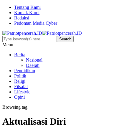
Tentang Kami
Kontak Kami
Redaksi
Pedoman Media Cyber
Menu
Berita
Nasional
Daerah
Pendidikan
Politik
Religi
Filsafat
Lifestyle
Opini
Browsing tag
Aktualisasi Diri