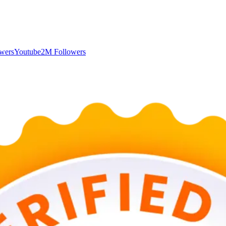
wers
Youtube
2M Followers